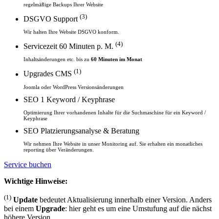
regelmäßige Backups Ihrer Website
(3)
DSGVO Support
Wir halten Ihre Website DSGVO konform.
(4)
Servicezeit 60 Minuten p. M.
Inhaltsänderungen etc. bis zu
60 Minuten im Monat
(1)
Upgrades CMS
Joomla oder WordPress Versionsänderungen
SEO 1 Keyword / Keyphrase
Optimierung Ihrer vorhandenen Inhalte für die Suchmaschine für ein Keyword /
Keyphrase
SEO Platzierungsanalyse & Beratung
Wir nehmen Ihre Website in unser Monitoring auf. Sie erhalten ein monatliches
reporting über Veränderungen.
Service buchen
Wichtige Hinweise:
(1)
Update
bedeutet Aktualisierung innerhalb einer Version. Anders
bei einem
Upgrade
: hier geht es um eine Umstufung auf die nächst
höhere Version.