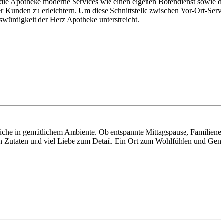
et die Apotheke moderne Services wie einen eigenen Botendienst sowi
r Kunden zu erleichtern. Um diese Schnittstelle zwischen Vor-Ort-Serv
swürdigkeit der Herz Apotheke unterstreicht.
er Küche in gemütlichem Ambiente. Ob entspannte Mittagspause, Familien
ten Zutaten und viel Liebe zum Detail. Ein Ort zum Wohlfühlen und Gen