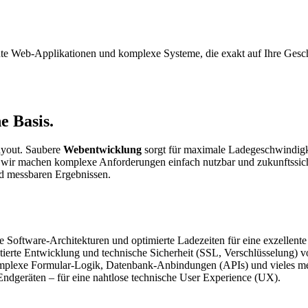
e Web-Applikationen und komplexe Systeme, die exakt auf Ihre Geschä
e Basis.
Layout. Saubere
Webentwicklung
sorgt für maximale Ladegeschwindigkeit
wir machen komplexe Anforderungen einfach nutzbar und zukunftssich
nd messbaren Ergebnissen.
 Software-Architekturen und optimierte Ladezeiten für eine exzellent
ierte Entwicklung und technische Sicherheit (SSL, Verschlüsselung) 
mplexe Formular-Logik, Datenbank-Anbindungen (APIs) und vieles me
Endgeräten – für eine nahtlose technische User Experience (UX).