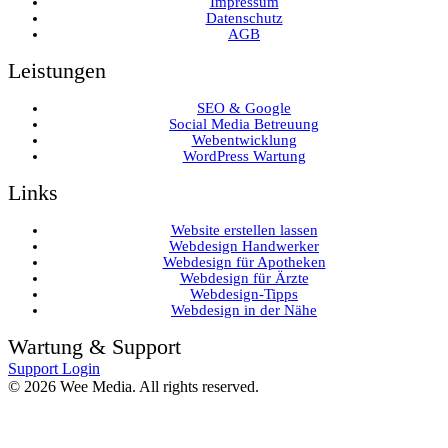
Impressum
Datenschutz
AGB
Leistungen
SEO & Google
Social Media Betreuung
Webentwicklung
WordPress Wartung
Links
Website erstellen lassen
Webdesign Handwerker
Webdesign für Apotheken
Webdesign für Ärzte
Webdesign-Tipps
Webdesign in der Nähe
Wartung & Support
Support Login
©
2026
Wee Media. All rights reserved.